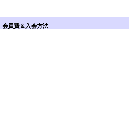
会員費＆入会方法
入会金：1,000円（税込）＊初年度のみ
年会費：7,000円（税込）
合計：8,000円（税込）
となります
会員費を以下の郵便振替の方法でお振込みくだ
さい
2回目以降はマイページが作成され、クレジット
カード・コンビニ決済にて支払いが可能になり