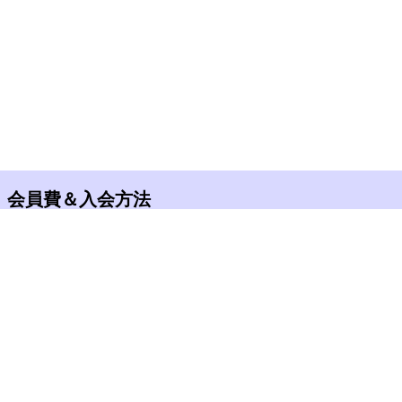
会員費＆入会方法
入会金：1,000円（税込）＊初年度のみ
年会費：7,000円（税込）
合計：8,000円（税込）
となります